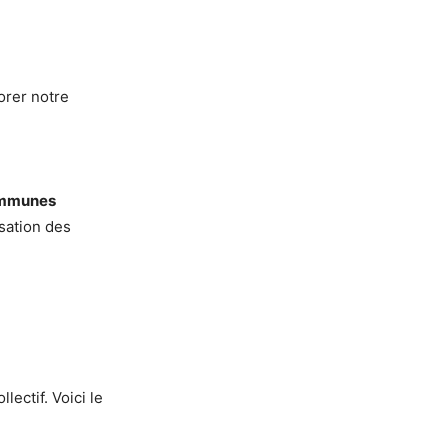
orer notre
mmunes
isation des
lectif. Voici le