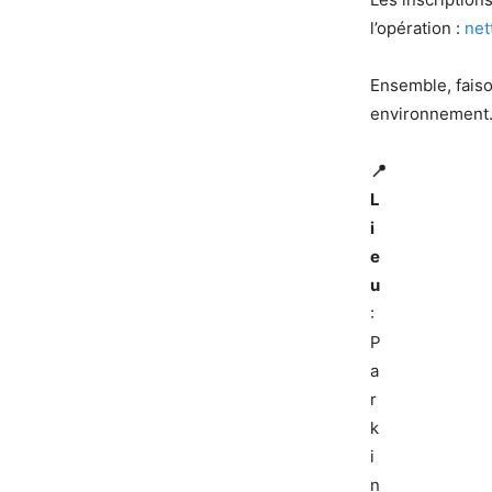
l’opération :
net
Ensemble, fais
environnement. 
📍
L
i
e
u
:
P
a
r
k
i
n