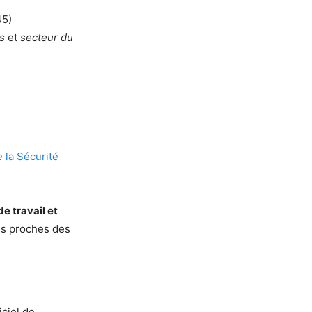
45)
s
et
secteur du
la Sécurité
e travail et
es proches des
iciel de