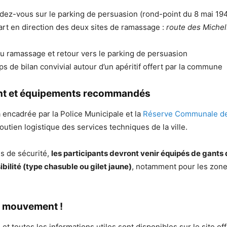
dez-vous sur le parking de persuasion (rond-point du 8 mai 19
rt en direction des deux sites de ramassage :
route des Michel
du ramassage et retour vers le parking de persuasion
s de bilan convivial autour d’un apéritif offert par la commune
t et équipements recommandés
a encadrée par la Police Municipale et la
Réserve Communale de 
soutien logistique des services techniques de la ville.
s de sécurité,
les participants devront venir équipés de gants d
sibilité (type chasuble ou gilet jaune)
, notamment pour les zon
e mouvement !
 et toutes les informations utiles sont disponibles sur le site off