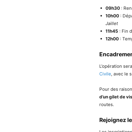
09h30
: Ren
10h00
: Dépa
Jaillet
11h45
: Fin 
12h00
: Temp
Encadremen
L’opération ser
Civile
, avec le 
Pour des raison
d’un gilet de vi
routes.
Rejoignez l
Les inscriptions