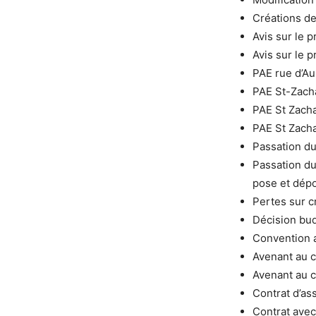
Créations de
Avis sur le p
Avis sur le 
PAE rue d’A
PAE St-Zacha
PAE St Zacha
PAE St Zach
Passation du
Passation du
pose et dépo
Pertes sur c
Décision bud
Convention a
Avenant au c
Avenant au c
Contrat d’as
Contrat avec