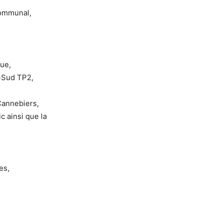
communal,
ue,
-Sud TP2,
 Cannebiers,
c ainsi que la
es,