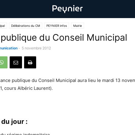
ipal
Délibérations du CM
PEYNIER infos
Mairie
publique du Conseil Municipal
unication
-
5 novembre 2012
ance publique du Conseil Municipal aura lieu le mardi 13 nove
(1, cours Albéric Laurent).
 du jour :
 du régime indemnitaire,