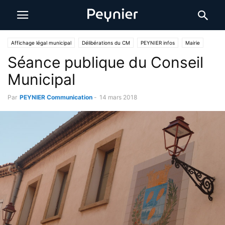
Affichage légal municipal
Délibérations du CM
PEYNIER infos
Mairie
Séance publique du Conseil
Municipal
Par
PEYNIER Communication
-
14 mars 2018