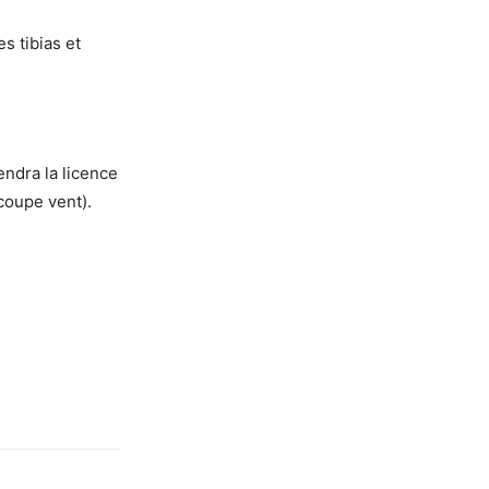
s tibias et
endra la licence
coupe vent).