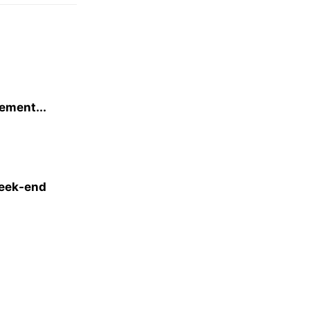
lement...
week-end