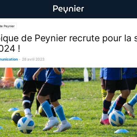
de Peynier
ique de Peynier recrute pour la 
024 !
unication
-
28 avril 2023