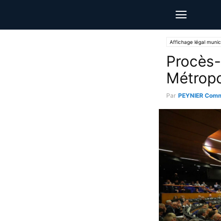
Affichage légal munic
Procès-
Métropo
Par
PEYNIER Comm