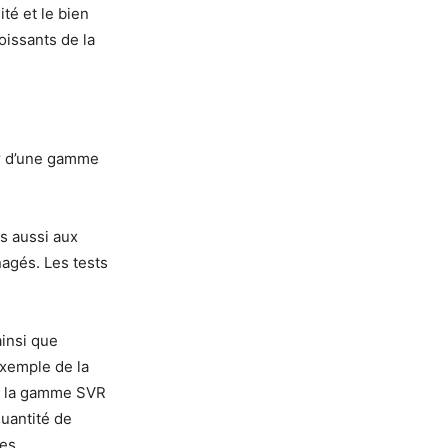
ité et le bien
oissants de la
er d’une gamme
s aussi aux
nagés. Les tests
.
insi que
exemple de la
e la gamme SVR
uantité de
res