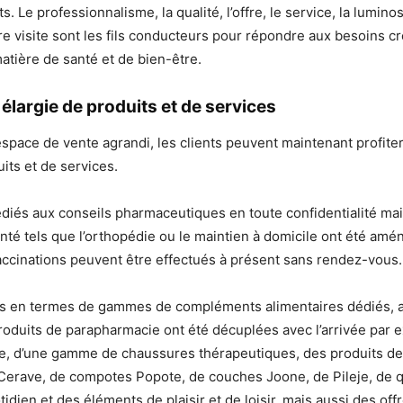
s. Le professionnalisme, la qualité, l’offre, le service, la luminos
tre visite sont les fils conducteurs pour répondre aux besoins cr
atière de santé et de bien-être.
largie de produits et de services
espace de vente agrandi, les clients peuvent maintenant profit
its et de services.
iés aux conseils pharmaceutiques en toute confidentialité mai
té tels que l’orthopédie ou le maintien à domicile ont été amé
ccinations peuvent être effectués à présent sans rendez-vous
ns en termes de gammes de compléments alimentaires dédiés, a
roduits de parapharmacie ont été décuplées avec l’arrivée par 
 d’une gamme de chaussures thérapeutiques, des produits d
Cerave, de compotes Popote, de couches Joone, de Pileje, de q
idien et des éléments de plaisir et de loisir, mais aussi des off