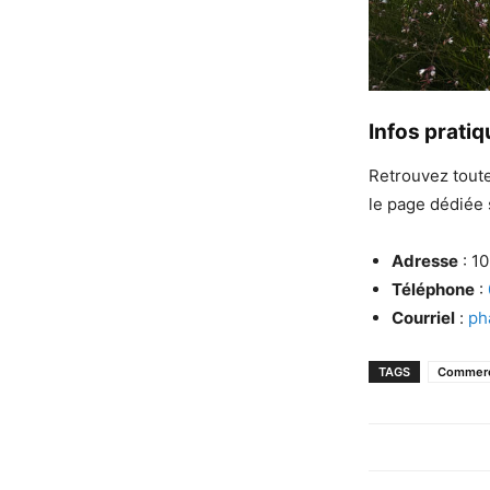
Infos prati
Retrouvez toute
le page dédiée 
Adresse
: 1
Téléphone
:
Courriel
:
ph
TAGS
Commer