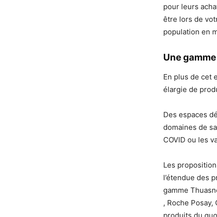
pour leurs achat
être lors de vo
population en m
Une gamme é
En plus de cet 
élargie de produ
Des espaces déd
domaines de san
COVID ou les va
Les propositio
l’étendue des p
gamme Thuasne,
, Roche Posay, 
produits du quot