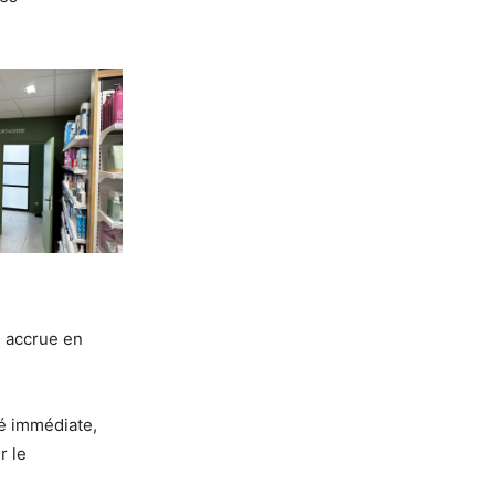
é accrue en
é immédiate,
r le