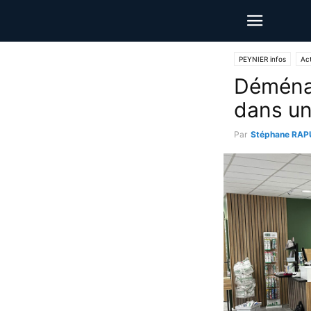
PEYNIER infos
Act
Déménag
dans un
Par
Stéphane RAP