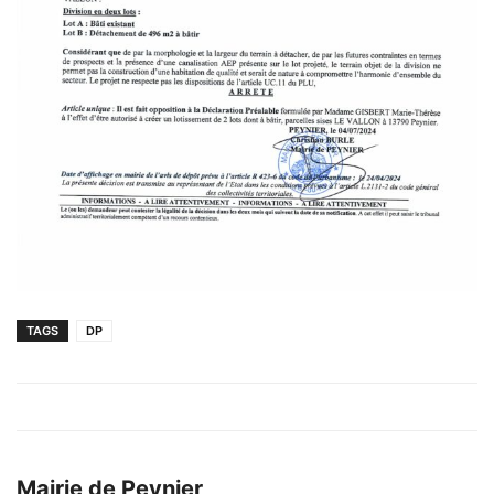
TAGS
DP
Mairie de Peynier