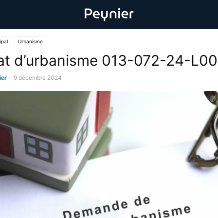
ipal
Urbanisme
cat d’urbanisme 013-072-24-L0
ier
-
9 décembre 2024