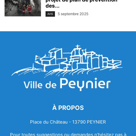
des...
5 septembre 2025
AVIS
À PROPOS
Place du Château - 13790 PEYNIER
Pour toutes suggestions ou demandes n’hésitez pas à