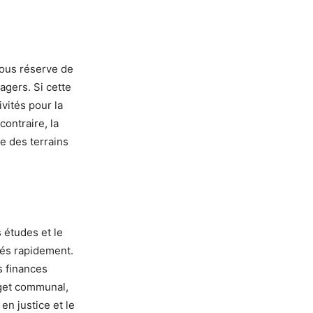
sous réserve de
agers. Si cette
vités pour la
ontraire, la
e des terrains
 études et le
cés rapidement.
s finances
dget communal,
en justice et le