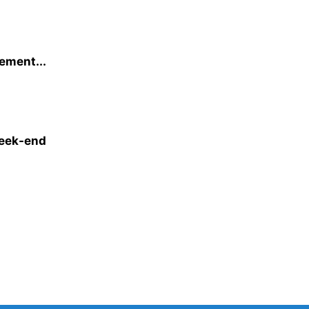
lement...
week-end