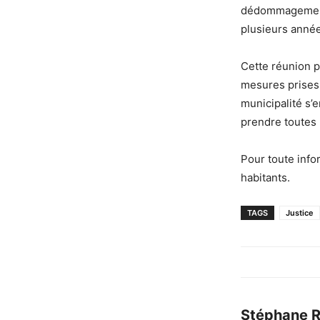
dédommagement f
plusieurs anné
Cette réunion pu
mesures prises p
municipalité s’e
prendre toutes 
Pour toute info
habitants.
TAGS
Justice
Stéphane 