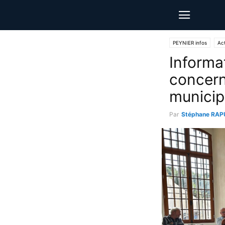
PEYNIER infos
Act
Informa
concern
municip
Par
Stéphane RAP