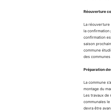
Réouverture co
La réouverture 
la confirmation 
confirmation es
saison prochain
commune étudier
des communes 
Préparation des
La commune s’ac
montage du marc
Les travaux de 
communales le p
devra être avanc