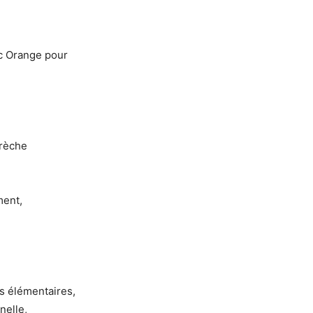
c Orange pour
crèche
ment,
s élémentaires,
nelle,