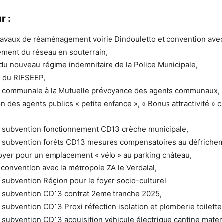
r :
ravaux de réaménagement voirie Dindouletto et convention ave
sement du réseau en souterrain,
 du nouveau régime indemnitaire de la Police Municipale,
n du RIFSEEP,
on communale à la Mutuelle prévoyance des agents communaux,
on des agents publics « petite enfance », « Bonus attractivité » 
subvention fonctionnement CD13 crèche municipale,
subvention forêts CD13 mesures compensatoires au défriche
loyer pour un emplacement « vélo » au parking château,
convention avec la métropole ZA le Verdalai,
ubvention Région pour le foyer socio-culturel,
subvention CD13 contrat 2eme tranche 2025,
ubvention CD13 Proxi réfection isolation et plomberie toilette
ubvention CD13 acquisition véhicule électrique cantine mater