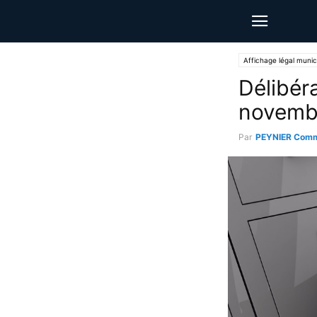
Affichage légal munic
Délibér
novemb
Par
PEYNIER Comm