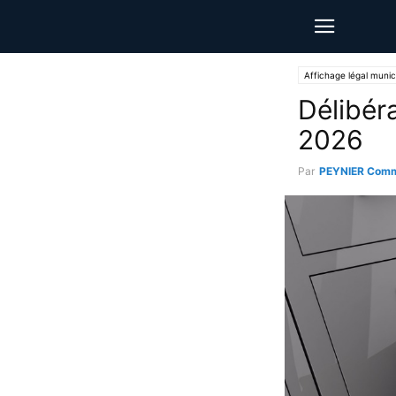
Affichage légal munic
Délibér
2026
Par
PEYNIER Comm