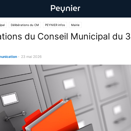
ipal
Délibérations du CM
PEYNIER infos
Mairie
ations du Conseil Municipal du 3
unication
-
23 mai 2026