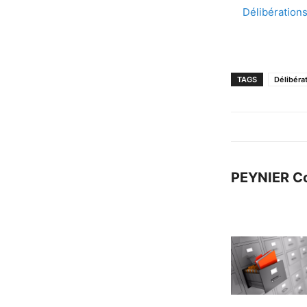
Délibération
TAGS
Délibéra
PEYNIER C