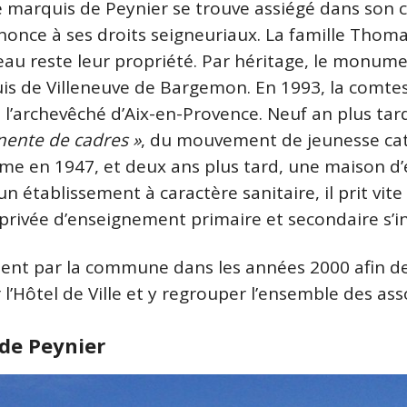
e marquis de Peynier se trouve assiégé dans son 
renonce à ses droits seigneuriaux. La famille Tho
teau reste leur propriété. Par héritage, le monum
uis de Villeneuve de Bargemon. En 1993, la comt
à l’archevêché d’Aix-en-Provence. Neuf an plus t
nente de cadres »
, du mouvement de jeunesse ca
rme en 1947, et deux ans plus tard, une maison d’e
un établissement à caractère sanitaire, il prit vit
privée d’enseignement primaire et secondaire s’in
ement par la commune dans les années 2000 afin d
r l’Hôtel de Ville et y regrouper l’ensemble des a
 de Peynier