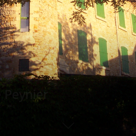
 Peynier
5
0