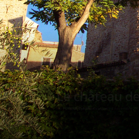
Le château de
Par
PEYNIER Communication
-
8 novembre 201