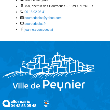
Joanne Bergeaut
758, chemin des Pourraques – 13790 PEYNIER
06 13 92 05 41
sourcedeclat@yahoo.com
sourcedeclat.fr
joanne.sourcedeclat