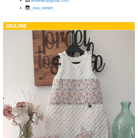
evreinert@gmail.com
_eva_reinert_
GIULINE