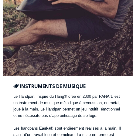
INSTRUMENTS DE MUSIQUE
Le Handpan, inspiré du Hang® créé en 2000 par PANArt, est
un instrument de musique mélodique à percussion, en métal,
joué à la main. Le Handpan permet un jeu intuitif, émotionnel
et ne nécessite pas d’apprentissage de solfège.
Les handpans
Easka
® sont entièrement réalisés à la main. Il
s’agit d’un travail long et complexe. La mise en forme est