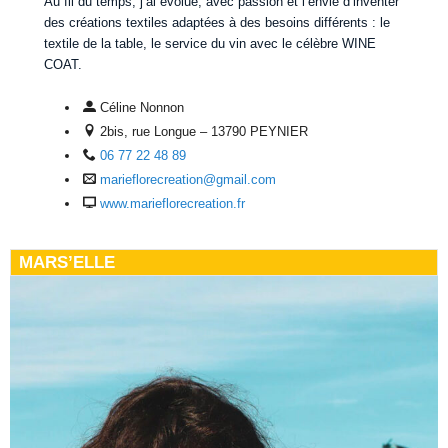
Au fil du temps, j’ai évolué, avec passion et l’envie d’inventer
des créations textiles adaptées à des besoins différents : le
textile de la table, le service du vin avec le célèbre WINE
COAT.
Céline Nonnon
2bis, rue Longue – 13790 PEYNIER
06 77 22 48 89
marieflorecreation@gmail.com
www.marieflorecreation.fr
MARS’ELLE