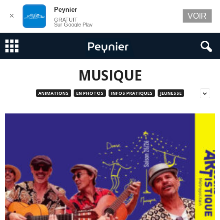
Peynier
✕
VOIR
GRATUIT
Sur Google Play
MUSIQUE
ANIMATIONS
EN PHOTOS
INFOS PRATIQUES
JEUNESSE