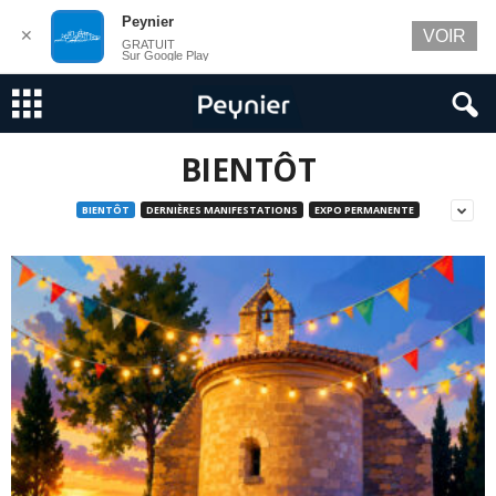
Peynier
✕
VOIR
GRATUIT
Sur Google Play
BIENTÔT
BIENTÔT
DERNIÈRES MANIFESTATIONS
EXPO PERMANENTE