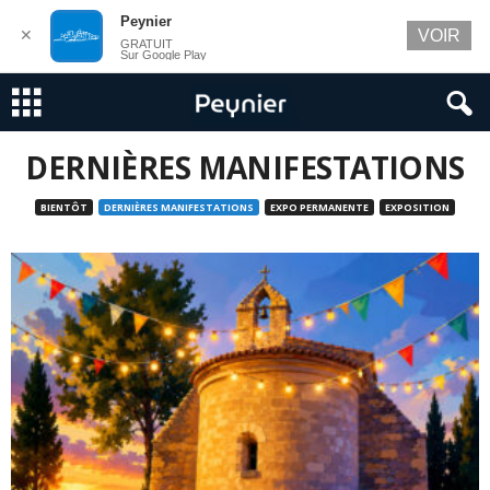
Peynier
✕
VOIR
GRATUIT
Sur Google Play
DERNIÈRES MANIFESTATIONS
BIENTÔT
DERNIÈRES MANIFESTATIONS
EXPO PERMANENTE
EXPOSITION