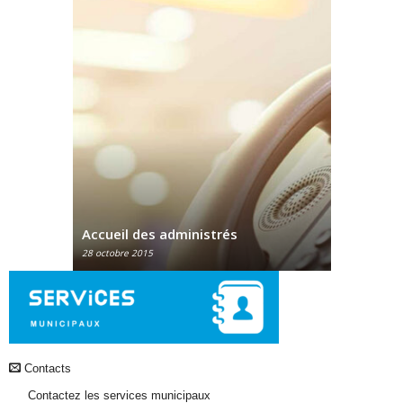
inistrés
État civil & Élections
28 octobre 2015
Contacts
Contactez les services municipaux