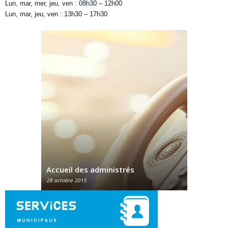
Lun, mar, mer, jeu, ven : 08h30 – 12h00
Lun, mar, jeu, ven : 13h30 – 17h30
État civil & Élections
Service
28 octobre 2015
28 octobre