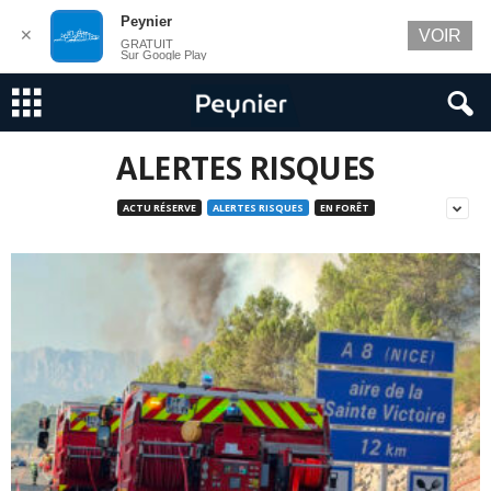
Peynier
✕
VOIR
GRATUIT
Sur Google Play
ALERTES RISQUES
ACTU RÉSERVE
ALERTES RISQUES
EN FORÊT