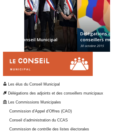
Délégations des adjoints et des
pal
conseillers municipaux
Commissi
30 octobre 2015
21 juin 2020
Les élus du Conseil Municipal
Délégations des adjoints et des conseillers municipaux
Les Commissions Municipales
Commission d’Appel d’Offres (CAO)
Conseil d’administration du CCAS
Commission de contrôle des listes électorales