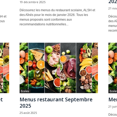
202
19 décembre 2025
21 no
Découvrez les menus du restaurant scolaire, ALSH et
des Aînés pour le mois de janvier 2026. Tous les
SH et
Décou
menus proposés sont conformes aux
Tous
des A
recommandations nutritionnelles...
menus
recomm
Ecoles
Ecole
et
Menus restaurant Septembre
Men
2025
21 jui
25 août 2025
Décou