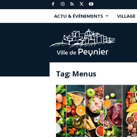
ACTU & ÉVÉNEMENTS
VILLAGE
P
e
y
n
i
e
r
Tag: Menus
.
f
r