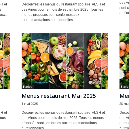
des A
SH et
Découvrez les menus du restaurant scolaire, ALSH et
sont 
e
des Aînés pour le mois de septembre 2025. Tous les
de l’ar
ux...
menus proposés sont conformes aux
recommandations nutritionnelles...
Ecoles
Ecole
Menus restaurant Mai 2025
Men
1 mai 2025
28 ma
SH et
Découvrez les menus du restaurant scolaire, ALSH et
Décou
enus
des Aînés pour le mois de mai 2025. Tous les menus
des A
proposés sont conformes aux recommandations
propo
nutritionnelles...
nutriti