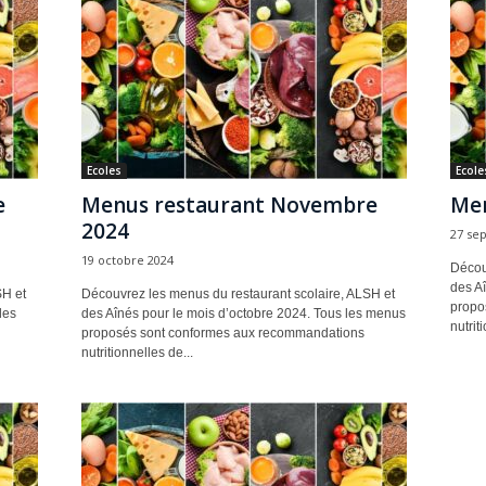
Ecoles
Ecole
e
Menus restaurant Novembre
Men
2024
27 se
19 octobre 2024
Décou
des A
SH et
Découvrez les menus du restaurant scolaire, ALSH et
propo
les
des Aînés pour le mois d’octobre 2024. Tous les menus
nutrit
proposés sont conformes aux recommandations
nutritionnelles de...