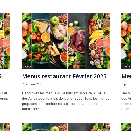
Ecoles
Ecole
5
Menus restaurant Février 2025
Men
7 février 2025
6 janv
SH et
Découvrez les menus du restaurant scolaire, ALSH et
Décou
menus
des Aînés pour le mois de février 2025. Tous les menus
des Aî
proposés sont conformes aux recommandations
menus
nutritionnelles...
recomm