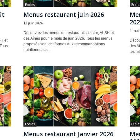
Ecoles
Ecole
ût
Menus restaurant juin 2026
Men
202
13 juin 2026
1 mai
Découvrez les menus du restaurant scolaire, ALSH et
des Aînés pour le mois de juin 2026. Tous les menus
SH et
Décou
proposés sont conformes aux recommandations
 Tous
des Aî
nutritionnelles...
les m
Ecoles
Ecole
Menus restaurant Janvier 2026
Men