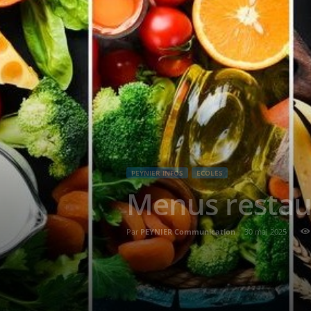
PEYNIER INFOS
ECOLES
Menus restau
Par
PEYNIER Communication
-
30 mai 2025