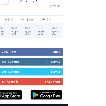
°
27.5
31%
1.8m/s
17%
EN
SAM
DIM
LUN
MAR
35
°
34
°
35
°
35
°
33
°
2,300
Fans
J'AIME
837
Suiveurs
SUIVRE
291
Suiveurs
SUIVRE
83
Abonnés
S'ABONNER