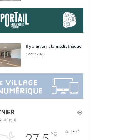
Il y a un an… la médiathèque
6 août 2026
YNIER
Nuageux
°
28.5
°
C
27.5