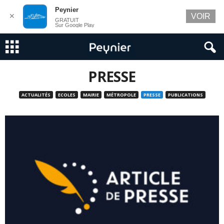
Peynier
✕
VOIR
GRATUIT
Sur Google Play
PRESSE
ACTUALITÉS
ECOLES
MAIRIE
MÉTROPOLE
PRESSE
PUBLICATIONS