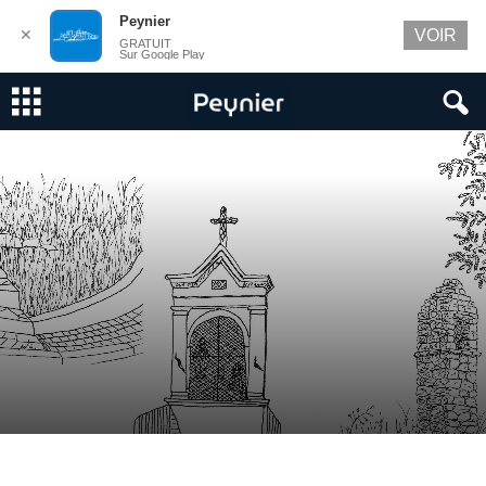
Peynier
✕
VOIR
GRATUIT
Sur Google Play
Sur le chemin des oratoires…
Par
PEYNIER Communication
-
8 mai 2020
0