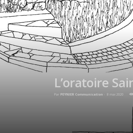
L’oratoire Sa
Par
PEYNIER Communication
-
8 mai 2020