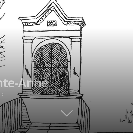
inte-Anne
0