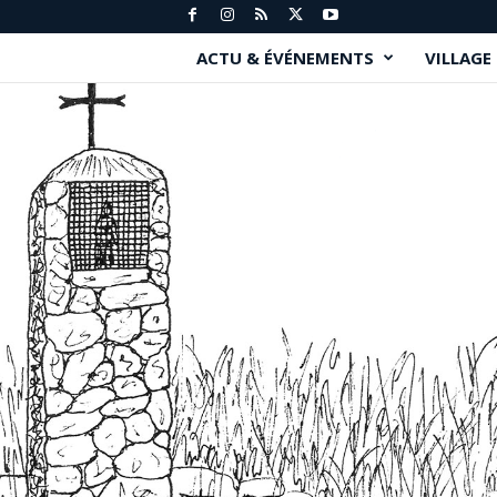
ACTU & ÉVÉNEMENTS
VILLAGE
P
e
y
n
i
e
r
.
f
r