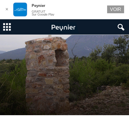
Peynier
✕
VOIR
GRATUIT
Sur Google Play
Chemin de croix de Branguier
Par
PEYNIER Communication
-
8 mai 2020
0