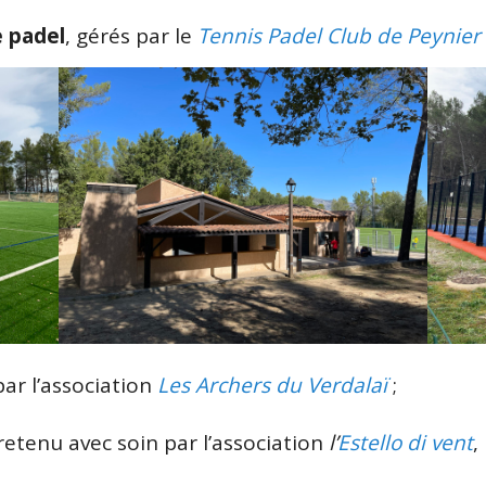
e padel
, gérés par le
Tennis Padel Club de Peynier
par l’association
Les Archers du Verdalaï
;
retenu avec soin par l’association
l’
Estello di vent
,