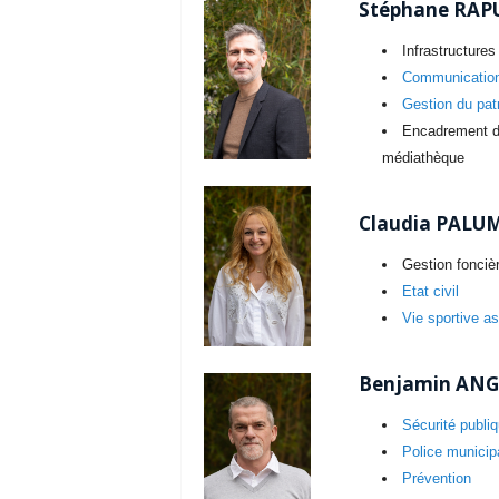
Stéphane RAPU
Infrastructure
Communication 
Gestion du pa
Encadrement du
médiathèque
Claudia PALUM
Gestion fonciè
Etat civil
Vie sportive as
Benjamin ANGU
Sécurité publi
Police municip
Prévention