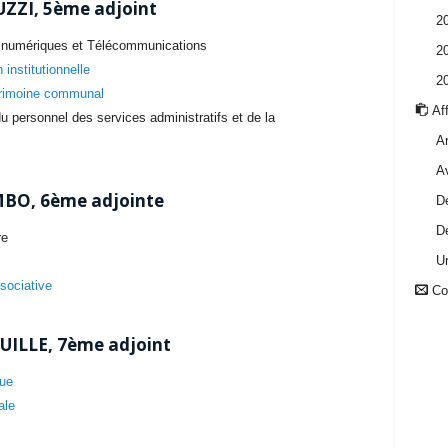
ZZI, 5ème adjoint
2
s numériques et Télécommunications
2
institutionnelle
2
trimoine communal
Aff
 personnel des services administratifs et de la
Ar
A
BO, 6ème adjointe
Dé
Dé
re
U
sociative
Con
ILLE, 7ème adjoint
que
ale