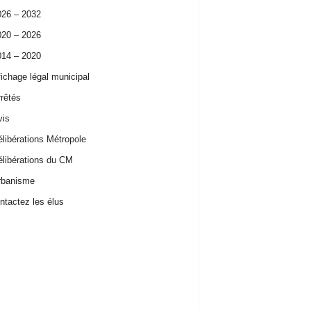
026 – 2032
020 – 2026
014 – 2020
ichage légal municipal
rêtés
vis
libérations Métropole
libérations du CM
rbanisme
tactez les élus