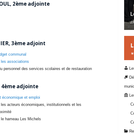
OUL, 2ème adjointe
L
23
ER, 3ème adjoint
udget communal
 les associations
Les
 personnel des services scolaires et de restauration
Dél
 4ème adjointe
munic
Les
 économique et emploi
C
les acteurs économiques, institutionnels et les
ximité
Co
c le hameau Les Michels
Co
Reg