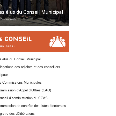
Délégations des a
es élus du Conseil Municipal
des conseillers m
 février 2020
30 octobre 2015
 élus du Conseil Municipal
égations des adjoints et des conseillers
ipaux
 Commissions Municipales
ommission d’Appel d’Offres (CAO)
nseil d’administration du CCAS
mmission de contrôle des listes électorales
istre des délibérations