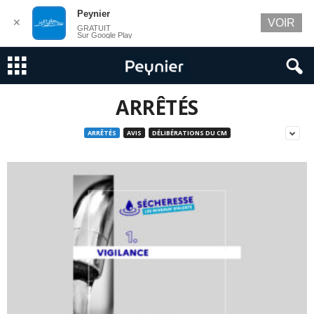
Peynier
✕
VOIR
GRATUIT
Sur Google Play
ARRÊTÉS
ARRÊTÉS
AVIS
DÉLIBÉRATIONS DU CM