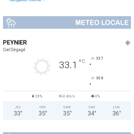
PEYNIER
Ciel Dégagé
33.7
°
C
33.1
°
30.8
°
28%
8.4m/s
0%
JEU
VEN
SAM
DIM
LUN
33
°
35
°
35
°
34
°
36
°