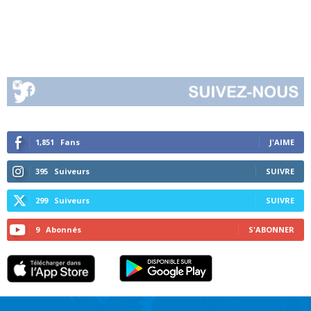
1,851
Fans
J'AIME
395
Suiveurs
SUIVRE
299
Suiveurs
SUIVRE
9
Abonnés
S'ABONNER