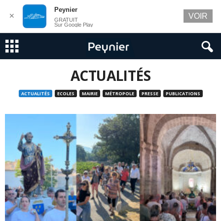
Peynier
✕
VOIR
GRATUIT
Sur Google Play
ACTUALITÉS
ACTUALITÉS
ECOLES
MAIRIE
MÉTROPOLE
PRESSE
PUBLICATIONS