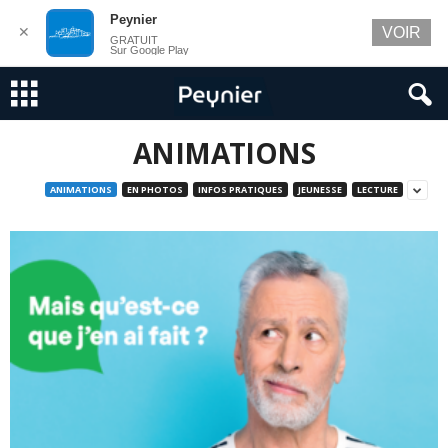
Peynier
✕
VOIR
GRATUIT
Sur Google Play
ANIMATIONS
ANIMATIONS
EN PHOTOS
INFOS PRATIQUES
JEUNESSE
LECTURE