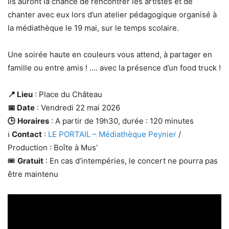
Ils auront la chance de rencontrer les artistes et de
chanter avec eux lors d’un atelier pédagogique organisé à
la médiathèque le 19 mai, sur le temps scolaire.
Une soirée haute en couleurs vous attend, à partager en
famille ou entre amis ! …. avec la présence d’un food truck !
📍 Lieu
: Place du Château
📅 Date
: Vendredi 22 mai 2026
🕒
Horaires
: A partir de 19h30, durée : 120 minutes
ℹ️
Contact
:
LE PORTAIL – Médiathèque Peynier
/
Production : Boîte à Mus’
🎟️
Gratuit
: En cas d’intempéries, le concert ne pourra pas
être maintenu