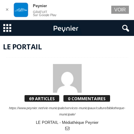
Peynier
✕
VOIR
GRATUIT
Sur Google Play
LE PORTAIL
69 ARTICLES
0 COMMENTAIRES
https://www.peynier.net/vie-municipale/services-municipaux/culture/bibliotheque-
municipale/
LE PORTAIL - Médiathèque Peynier