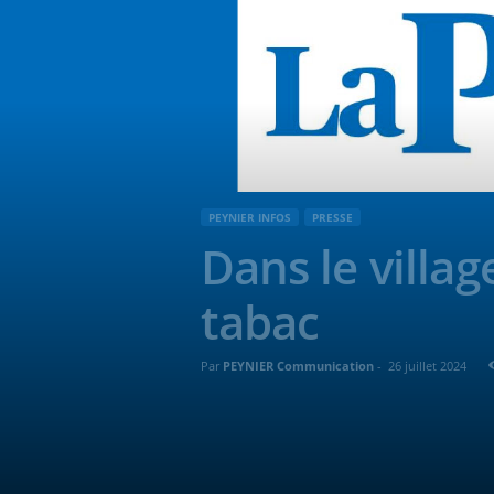
PEYNIER INFOS
PRESSE
Dans le villa
tabac
Par
PEYNIER Communication
-
26 juillet 2024