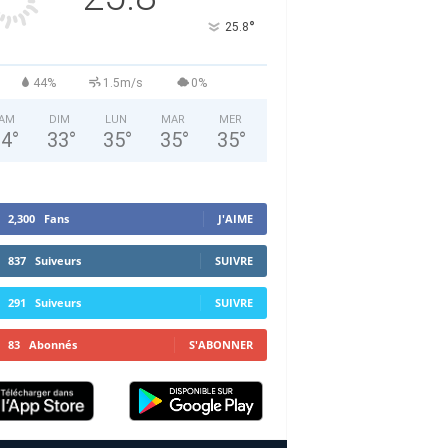
°
25.8
44%
1.5m/s
0%
AM
DIM
LUN
MAR
MER
34
°
33
°
35
°
35
°
35
°
2,300
Fans
J'AIME
837
Suiveurs
SUIVRE
291
Suiveurs
SUIVRE
83
Abonnés
S'ABONNER