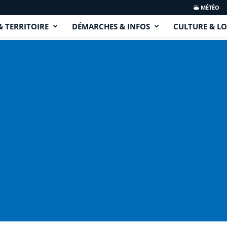
MÉTÉO
& TERRITOIRE
DÉMARCHES & INFOS
CULTURE & LO