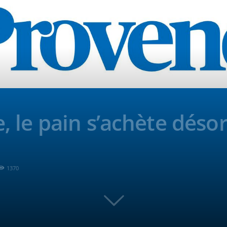
ge, le pain s’achète dés
1370