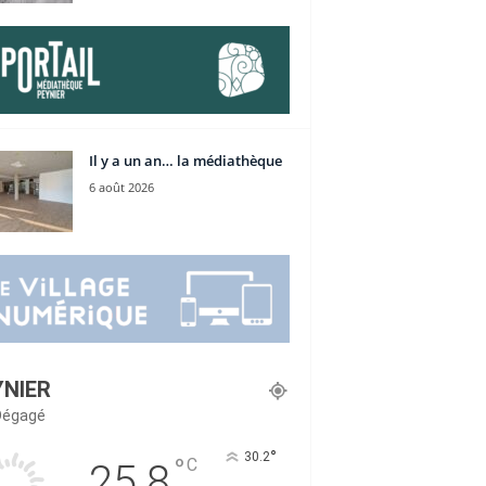
Il y a un an… la médiathèque
6 août 2026
YNIER
 Dégagé
°
30.2
°
C
25.8