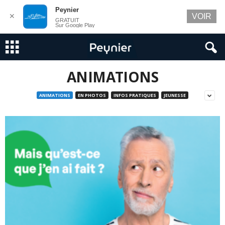
Peynier
✕
VOIR
GRATUIT
Sur Google Play
ANIMATIONS
ANIMATIONS
EN PHOTOS
INFOS PRATIQUES
JEUNESSE