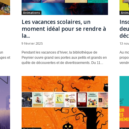
Animations
Anim
–
Les vacances scolaires, un
Ins
moment idéal pour se rendre à
deu
la...
déc
9 février 2025
13 no
un
Pendant les vacances d’hiver, la bibliothèque de
Au mo
ges et
Peynier ouvre grand ses portes aux petits et grands en
propo
quête de découvertes et de divertissements. Du 11...
vendre