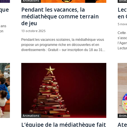
Animations
Anim
èque
Pendant les vacances, la
Lec
médiathèque comme terrain
en 
de jeu
5 nov
 ans
13 octobre 2025
ion
Cette
s’asso
Pendant les vacances scolaires, la médiathèque vous
l’Agen
propose un programme riche en découvertes et en
Lectur
divertissements : Gratuit – sur inscription du 18 au 31...
Animations
Anim
L’équipe de la médiathèque fait
Ate