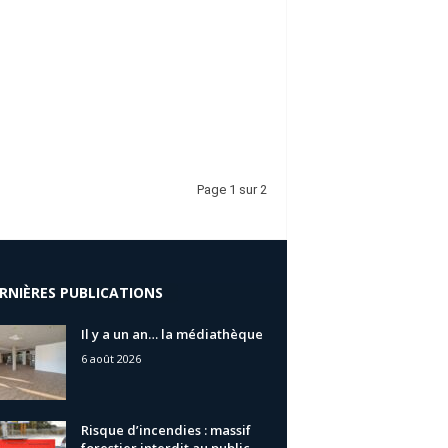
Page 1 sur 2
RNIÈRES PUBLICATIONS
Il y a un an… la médiathèque
6 août 2026
Risque d’incendies : massif
forestier interdit au public