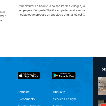
Pour clôturer en beauté la saison Par les Villages, la
compagnie L’Auguste Théâtre en partenariat avec la
eaux
médiathèque propose un spectacle original et festif...
ver :
ux
DE
Actualité
Annuaire
Evénements
Services en ligne