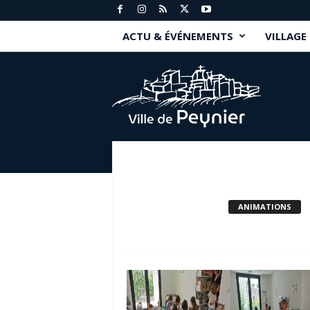
ACTU & ÉVÉNEMENTS
VILLAGE
P
e
y
n
i
e
r
.
f
r
ANIMATIONS