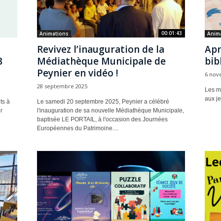
00:01:43
Animations
Anim
Revivez l’inauguration de la
Apr
8
Médiathèque Municipale de
bib
Peynier en vidéo !
6 nov
28 septembre 2025
Les m
aux je
ts à
Le samedi 20 septembre 2025, Peynier a célébré
r
l'inauguration de sa nouvelle Médiathèque Municipale,
baptisée LE PORTAIL, à l'occasion des Journées
Européennes du Patrimoine....