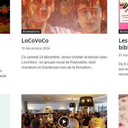
Animations
Anim
LoCoVoCo
Les
bib
10 décembre 2024
31 ma
Ce samedi 14 décembre, venez chanter et danser avec
LocoVoco : un groupe vocal de Puyloubier, neuf
Du 8 a
chanteurs et chanteuses issu de la formation...
aux en
un
rencon
acle