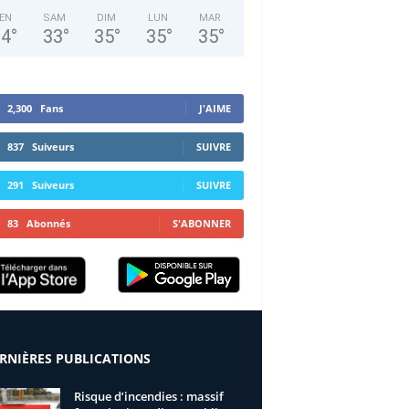
EN
SAM
DIM
LUN
MAR
34
°
33
°
35
°
35
°
35
°
2,300
Fans
J'AIME
837
Suiveurs
SUIVRE
291
Suiveurs
SUIVRE
83
Abonnés
S'ABONNER
RNIÈRES PUBLICATIONS
Risque d’incendies : massif