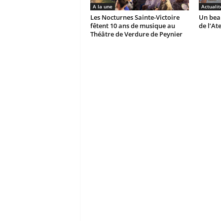
A la une
Actualit
Les Nocturnes Sainte-Victoire
Un beau
fêtent 10 ans de musique au
de l’At
Théâtre de Verdure de Peynier