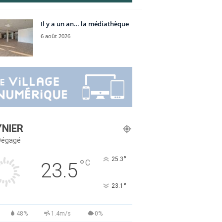
Il y a un an… la médiathèque
6 août 2026
YNIER
 Dégagé
°
25.3
°
C
23.5
°
23.1
48%
1.4m/s
0%