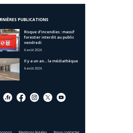
RNIÈRES PUBLICATIONS
Risque d’incendies : massif
forestier interdit au public
vendredi
6 août 2026
Il y a un an… la médiathèque
6 août 2026
propos
Mentions légales
Nous contacter