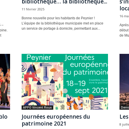
bibliothèque… la bibliothèque...
s’i
loca
11 février 2025
16 ma
Bonne nouvelle pour les habitants de Peynier !
L’équipe de la bibliothèque municipale met en place
5 –
Après
un service de portage à domicile, permettant aux...
oine.
début 
t
de Mus
APPO Vincent Roux
Derni
blo
Journées européennes du
Les
patrimoine 2021
8 juill