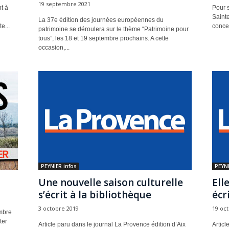
19 septembre 2021
t à
Pour s
Sainte
La 37e édition des journées européennes du
e...
concer
patrimoine se déroulera sur le thème “Patrimoine pour
tous”, les 18 et 19 septembre prochains. A cette
occasion,...
PEYNIER infos
PEYNI
Une nouvelle saison culturelle
Ell
s’écrit à la bibliothèque
écr
3 octobre 2019
19 oc
ombre
ter
Article paru dans le journal La Provence édition d’Aix
Articl