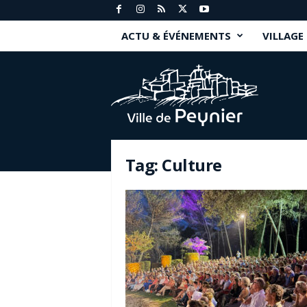
ACTU & ÉVÉNEMENTS
VILLAGE
P
e
y
n
i
e
r
Tag: Culture
.
f
r