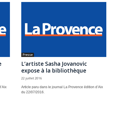
Presse
e
L’artiste Sasha Jovanovic
expose à la bibliothèque
22 juillet 2016
d’Aix
Article paru dans le journal La Provence édition d’Aix
du 22/07/2016.