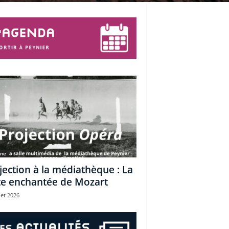
une
jection à la médiathèque : La
te enchantée de Mozart
let 2026