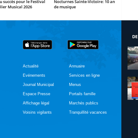
 succès pour le Festival
Nocturnes Sainte-Victoire: 10 an
elier Musical 2026
de musique
DE
Actualité
Annuaire
Evénements
Services en ligne
Journal Municipal
Menus
Espace Presse
Portails famille
Affichage légal
Marchés publics
Voisins vigilants
Tranquillité vacances