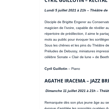
CYRIL GUILLOTIN – RÉCITA
Lundi 5 juillet 2021 à 21h – Théâtre de
Disciple de Brigitte Engerer au Conservatoi
magicien de l’ivoire, capable de révéler au
répertoire de prédilection, il aime le par
mots au public pour évoquer les sortilèges
Sous les chênes et les pins du Théâtre de
Préludes de Debussy, miniatures impressi
célèbre Sonate « Clair de lune » de Beetho
Cyril Guillotin
– Piano
AGATHE IRACEMA – JAZZ BRÉ
Dimanche 11 juillet 2021 à 21h – Théâ
Remarquée dès son plus jeune âge au sei
évoque d’emblée les sonorités ouatées du