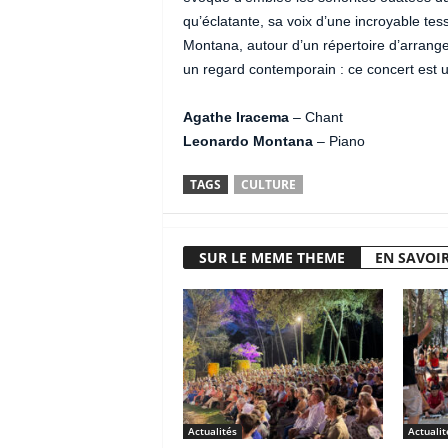
qu’éclatante, sa voix d’une incroyable tes
Montana, autour d’un répertoire d’arrangem
un regard contemporain : ce concert est 
Agathe Iracema
– Chant
Leonardo Montana
– Piano
TAGS
CULTURE
SUR LE MEME THEME
EN SAVOIR
Actualités
Actualit