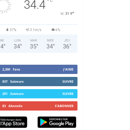
°
C
34.4
°
31.9
37%
3.1m/s
6%
IM
LUN
MAR
MER
JEU
34
°
34
°
35
°
34
°
36
°
2,300
Fans
J'AIME
837
Suiveurs
SUIVRE
291
Suiveurs
SUIVRE
83
Abonnés
S'ABONNER