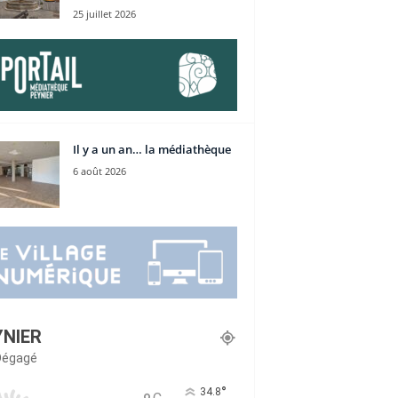
25 juillet 2026
Il y a un an… la médiathèque
6 août 2026
YNIER
 Dégagé
°
34.8