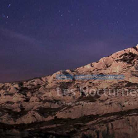
AGENDA
DERNIÈRES MANIFESTATIONS
Les Nocturnes
Par
Stéphane RAPUZZI
-
8 juillet 2021
4810