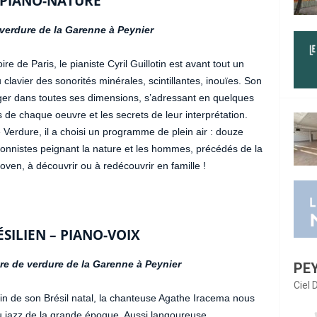
L PIANO-NATURE
 verdure de la Garenne à Peynier
re de Paris, le pianiste Cyril Guillotin est avant tout un
 clavier des sonorités minérales, scintillantes, inouïes. Son
tager dans toutes ses dimensions, s’adressant en quelques
 de chaque oeuvre et les secrets de leur interprétation.
 Verdure, il a choisi un programme de plein air : douze
onnistes peignant la nature et les hommes, précédés de la
ven, à découvrir ou à redécouvrir en famille !
SILIEN – PIANO-VOIX
tre de verdure de la Garenne à Peynier
PE
Ciel
n de son Brésil natal, la chanteuse Agathe Iracema nous
 jazz de la grande époque. Aussi langoureuse