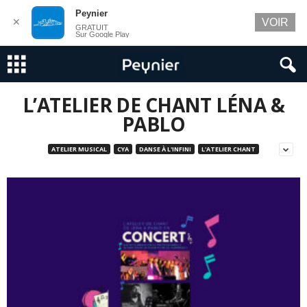
Peynier
✕
VOIR
GRATUIT
Sur Google Play
L’ATELIER DE CHANT LÉNA &
PABLO
ATELIER MUSICAL
CYA
DANSE À L'INFINI
L'ATELIER CHANT