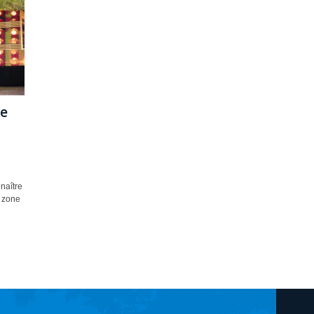
ve
naître
a zone