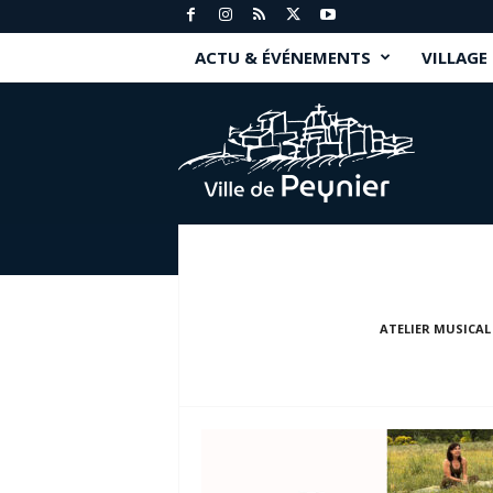
ACTU & ÉVÉNEMENTS
VILLAGE
P
e
y
n
i
e
r
.
f
r
ATELIER MUSICAL