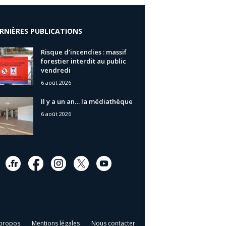
RNIÈRES PUBLICATIONS
Risque d’incendies : massif
forestier interdit au public
vendredi
6 août 2026
Il y a un an… la médiathèque
6 août 2026
propos
Mentions légales
Nous contacter