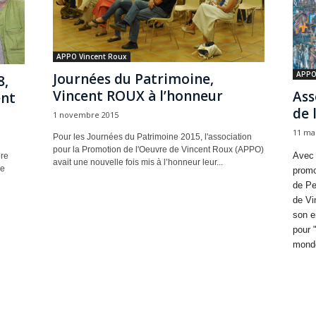
APPO Vincent Roux
APPO
Journées du Patrimoine,
8,
Vincent ROUX à l’honneur
Ass
ent
de 
1 novembre 2015
11 ma
Pour les Journées du Patrimoine 2015, l'association
pour la Promotion de l'Oeuvre de Vincent Roux (APPO)
Avec 
bre
avait une nouvelle fois mis à l’honneur leur...
ne
promo
de Pe
de Vi
son e
pour 
mond