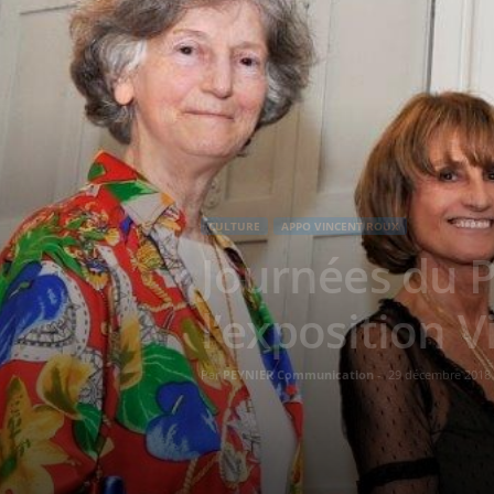
CULTURE
APPO VINCENT ROUX
Journées du P
l’exposition 
Par
PEYNIER Communication
-
29 décembre 2018