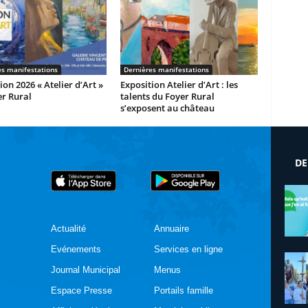
es manifestations
Dernières manifestations
ion 2026 « Atelier d’Art »
Exposition Atelier d’Art : les
r Rural
talents du Foyer Rural
s’exposent au château
DE
Actualité
Annuaire
Evénements
Services en ligne
Journal Municipal
Menus
Espace Presse
Portails famille