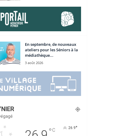
En septembre, de nouveaux
ateliers pour les Séniors à la
médiathèque...
3 août 2026
YNIER
 Dégagé
°
26.9
°
C
26.9