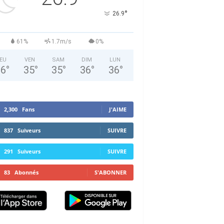
°
26.9
61%
1.7m/s
0%
EU
VEN
SAM
DIM
LUN
36
°
35
°
35
°
36
°
36
°
2,300
Fans
J'AIME
837
Suiveurs
SUIVRE
291
Suiveurs
SUIVRE
83
Abonnés
S'ABONNER