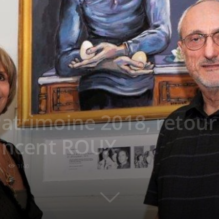
atrimoine 2018, retour
Vincent ROUX
3140