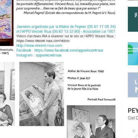
PE
Ciel