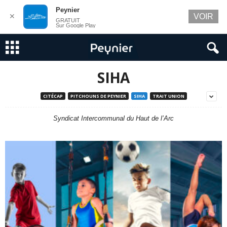
Peynier
✕
VOIR
GRATUIT
Sur Google Play
SIHA
CITÉCAP
PITCHOUNS DE PEYNIER
SIHA
TRAIT UNION
Syndicat Intercommunal du Haut de l’Arc