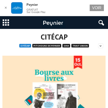
Peynier
✕
VOIR
GRATUIT
Sur Google Play
CITÉCAP
CITÉCAP
PITCHOUNS DE PEYNIER
SIHA
TRAIT UNION