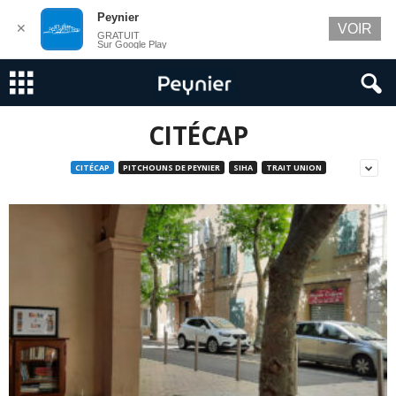
Peynier
✕
VOIR
GRATUIT
Sur Google Play
CITÉCAP
CITÉCAP
PITCHOUNS DE PEYNIER
SIHA
TRAIT UNION