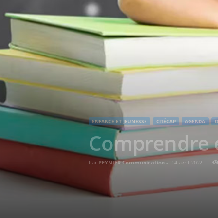
ENFANCE ET JEUNESSE
CITÉCAP
AGENDA
D
Comprendre e
Par
PEYNIER Communication
-
14 avril 2022