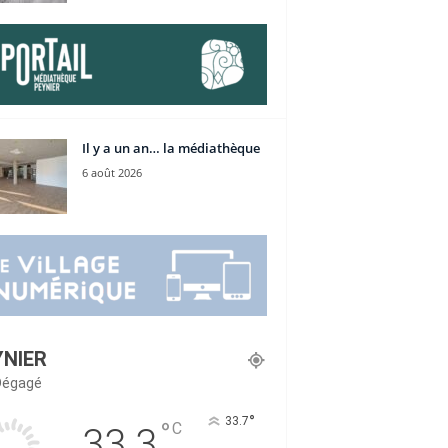
Il y a un an… la médiathèque
6 août 2026
YNIER
 Dégagé
°
33.7
°
C
33.3