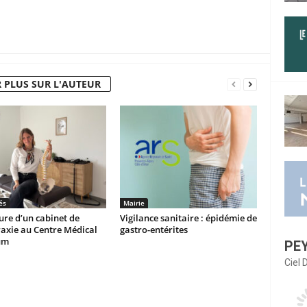
 PLUS SUR L'AUTEUR
és
Mairie
re d’un cabinet de
Vigilance sanitaire : épidémie de
axie au Centre Médical
gastro-entérites
um
PE
Ciel