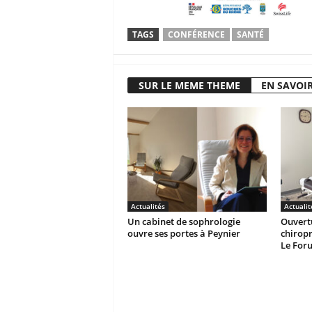
TAGS
CONFÉRENCE
SANTÉ
SUR LE MEME THEME
EN SAVOIR
Actualités
Actualit
Un cabinet de sophrologie
Ouvertu
ouvre ses portes à Peynier
chiropr
Le For