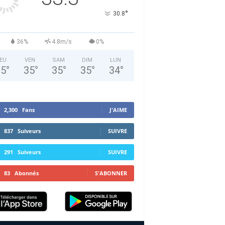
°
30.8
36%
4.8m/s
0%
EU
VEN
SAM
DIM
LUN
35
°
35
°
35
°
35
°
34
°
2,300
Fans
J'AIME
837
Suiveurs
SUIVRE
291
Suiveurs
SUIVRE
83
Abonnés
S'ABONNER