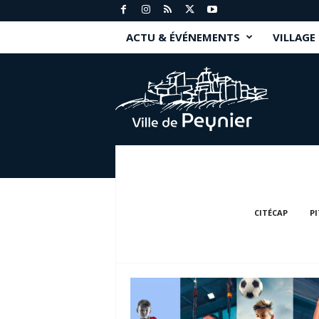
ACTU & ÉVÉNEMENTS
VILLAGE
P
e
y
n
i
e
r
.
f
r
CITÉCAP
P