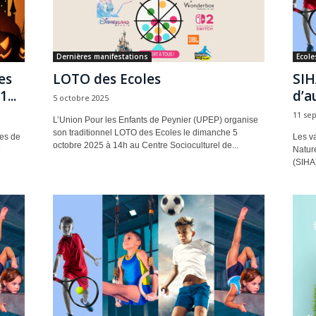
Dernières manifestations
Ecole
es
LOTO des Ecoles
SIH
...
d’a
5 octobre 2025
11 se
L’Union Pour les Enfants de Peynier (UPEP) organise
son traditionnel LOTO des Ecoles le dimanche 5
ues de
Les va
octobre 2025 à 14h au Centre Socioculturel de...
Natur
(SIHA)