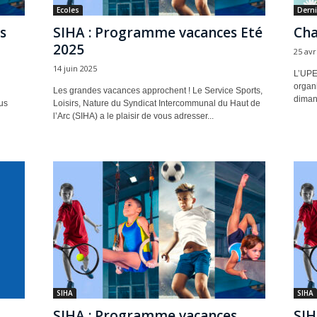
Ecoles
Derni
s
SIHA : Programme vacances Eté
Cha
2025
25 avr
14 juin 2025
L’UPE
organi
Les grandes vacances approchent ! Le Service Sports,
dimanc
us
Loisirs, Nature du Syndicat Intercommunal du Haut de
l’Arc (SIHA) a le plaisir de vous adresser...
SIHA
SIHA
SIHA : Programme vacances
SIH