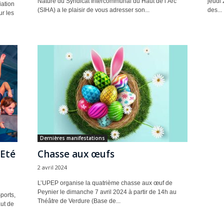
Nature du Syndicat Intercommunal du Haut de l’Arc
jeudi 
iation
(SIHA) a le plaisir de vous adresser son...
des...
r les
Dernières manifestations
Eté
Chasse aux œufs
2 avril 2024
L’UPEP organise la quatrième chasse aux œuf de
Peynier le dimanche 7 avril 2024 à partir de 14h au
ports,
Théâtre de Verdure (Base de...
ut de