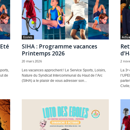
Ecoles
Actua
Eté
SIHA : Programme vacances
Ret
Printemps 2026
d’H
20 mars 2026
2 nov
ports,
Les vacances approchent ! Le Service Sports, Loisirs,
La 3ᵉ 
ut de
Nature du Syndicat Intercommunal du Haut de l’Arc
l’UPE
(SIHA) a le plaisir de vous adresser son...
parte
Civile, 