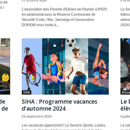
31 octobre 2024
9 oct
ns de
s !
L'association des Parents d'Elèves de Peynier (UPEP)
Le Ser
en partenariat avec la Réserve Communale de
Interc
Sécurité Civile, l'Ifac, Swisslige et l'association
adres
DOREMI vous invite à...
2024/
SIHA
Actua
de
SIHA : Programme vacances
Le 
s de
d’automne 2024
élè
26 septembre 2024
6 juill
Les vacances approchent ! Le Service Sports, Loisirs,
La sal