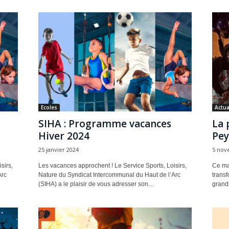
Ecoles
Actua
SIHA : Programme vacances
La 
Hiver 2024
Pey
25 janvier 2024
5 nov
sirs,
Les vacances approchent ! Le Service Sports, Loisirs,
Ce mar
Arc
Nature du Syndicat Intercommunal du Haut de l’Arc
transf
(SIHA) a le plaisir de vous adresser son...
grands