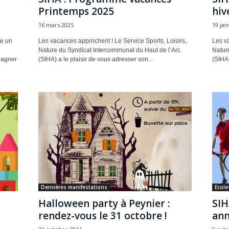
Printemps 2025
hiv
16 mars 2025
19 jan
se un
Les vacances approchent ! Le Service Sports, Loisirs,
Les va
Nature du Syndicat Intercommunal du Haut de l’Arc
Natur
gagner
(SIHA) a le plaisir de vous adresser son...
(SIHA)
Dernières manifestations
Ecole
Halloween party à Peynier :
SIH
rendez-vous le 31 octobre !
ann